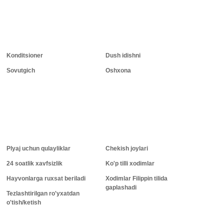
Konditsioner
Dush idishni
Sovutgich
Oshxona
Plyaj uchun qulayliklar
Chekish joylari
24 soatlik xavfsizlik
Ko'p tilli xodimlar
Hayvonlarga ruxsat beriladi
Xodimlar Filippin tilida
gaplashadi
Tezlashtirilgan ro'yxatdan
o'tish/ketish