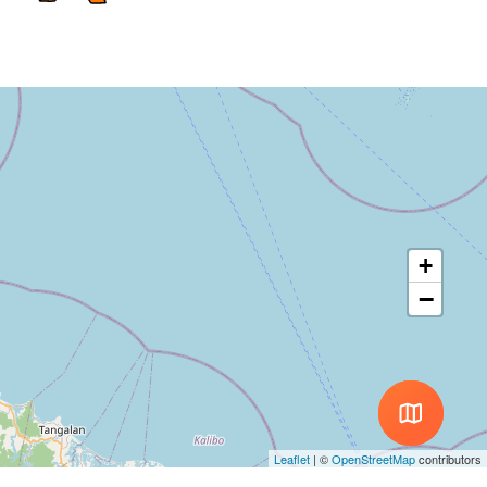
+
−
Leaflet
|
©
OpenStreetMap
contributors