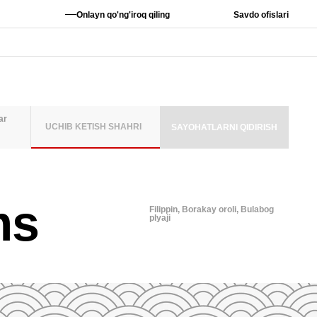
—
Onlayn qo'ng'iroq qiling
Savdo ofislari
ar
UCHIB KETISH SHAHRI
SAYOHATLARNI QIDIRISH
MLAR SONI
ms
ATTALAR
6
Filippin,
Borakay oroli, Bulabog
plyaji
2
3
4
5
A QO'SHISH
9
10
11
12
16
17
18
19
TA O'RNATISH
23
24
25
26