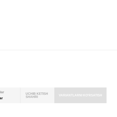
lar
UCHIB KETISH
VARIANTLARNI KO'RSATISH
SHAHRI
lar
LAR SONI