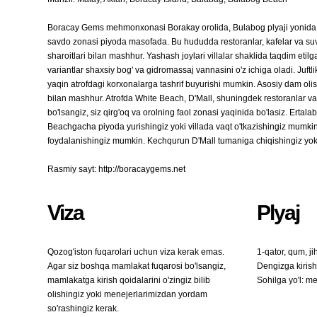
Boracay Gems mehmonxonasi Borakay orolida, Bulabog plyaji yonida 
savdo zonasi piyoda masofada. Bu hududda restoranlar, kafelar va suv s
sharoitlari bilan mashhur. Yashash joylari villalar shaklida taqdim etilg
variantlar shaxsiy bog' va gidromassaj vannasini o'z ichiga oladi. Juft
yaqin atrofdagi korxonalarga tashrif buyurishi mumkin. Asosiy dam olish d
bilan mashhur. Atrofda White Beach, D'Mall, shuningdek restoranlar v
bo'lsangiz, siz qirg'oq va orolning faol zonasi yaqinida bo'lasiz. Erta
Beachgacha piyoda yurishingiz yoki villada vaqt o'tkazishingiz mumk
foydalanishingiz mumkin. Kechqurun D'Mall tumaniga chiqishingiz yok
Rasmiy sayt: http://boracaygems.net
Viza
Plyaj
Qozog'iston fuqarolari uchun viza kerak emas.
1-qator, qum, j
Agar siz boshqa mamlakat fuqarosi bo'lsangiz,
Dengizga kiris
mamlakatga kirish qoidalarini o'zingiz bilib
Sohilga yo'l: m
olishingiz yoki menejerlarimizdan yordam
so'rashingiz kerak.