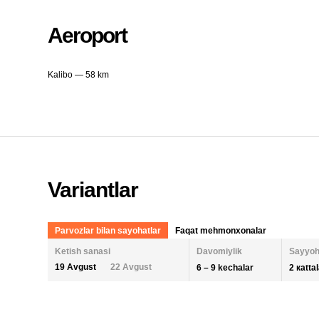
Aeroport
Kalibo — 58 km
Variantlar
Parvozlar bilan sayohatlar
Faqat mehmonxonalar
Ketish sanasi
Davomiylik
Sayyoh
19 Avgust
22 Avgust
6 – 9 kechalar
2 кatta
KECHALAR SONI
KETISH SANASI
ODAM