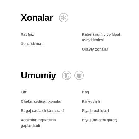
Xonalar
Xavfsiz
Kabel / sun'iy yo'ldosh
televideniesi
Xona xizmati
Oilaviy xonalar
Umumiy
Lift
Bog
Chekmaydigan xonalar
Kir yuvish
Bagaj saqlash kamerasi
Plyaj sochiqlari
Xodimlar ingliz tilida
Plyaj (birinchi qator)
gaplashadi