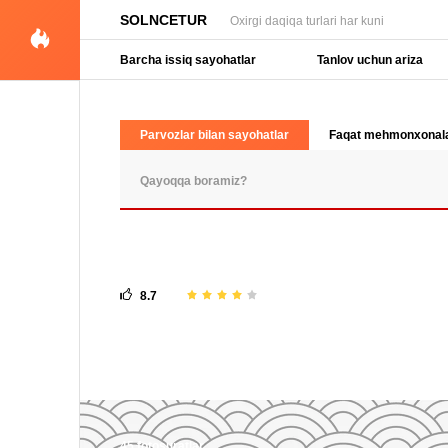
SOLNCETUR
Oxirgi daqiqa turlari har kuni
Barcha issiq sayohatlar
Tanlov uchun ariza
Parvozlar bilan sayohatlar
Faqat mehmonxonal
OMMABOP SO'ROVLAR
8.7
45 fotosuratlar