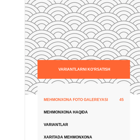
VARIANTLARNI KO'RSATISH
MEHMONXONA FOTO GALEREYASI
45
MEHMONXONA HAQIDA
VARIANTLAR
XARITADA MEHMONXONA