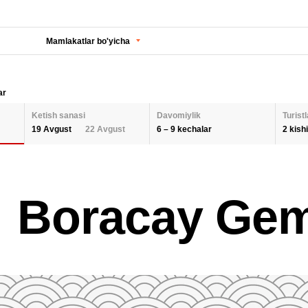
Mamlakatlar bo'yicha
ar
Ketish sanasi
Davomiylik
Turistl
6 – 9 kechalar
2 kishi
19 Avgust
22 Avgust
KECHALAR SONI
KETISH SANASI
Orqaga
ODA
Boracay Ge
2 K
AUGUST 2026
Barcha hududlarni tanlash
SEPTEMBER 202
6
9
26
27
28
29
30
31
1
30
31
1
BOL
QAYTA O'RNATISH
2
3
4
5
6
7
8
6
7
8
9
10
11
12
13
14
15
13
14
15
QAY
16
17
18
19
20
21
22
20
21
22