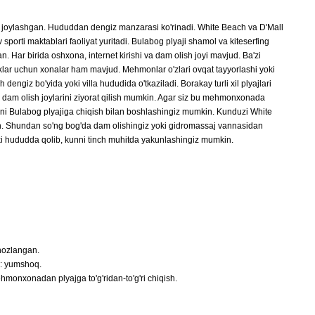
joylashgan. Hududdan dengiz manzarasi ko'rinadi. White Beach va D'Mall
porti maktablari faoliyat yuritadi. Bulabog plyaji shamol va kiteserfing
an. Har birida oshxona, internet kirishi va dam olish joyi mavjud. Ba'zi
liklar uchun xonalar ham mavjud. Mehmonlar o'zlari ovqat tayyorlashi yoki
engiz bo'yida yoki villa hududida o'tkaziladi. Borakay turli xil plyajlari
a dam olish joylarini ziyorat qilish mumkin. Agar siz bu mehmonxonada
labni Bulabog plyajiga chiqish bilan boshlashingiz mumkin. Kunduzi White
in. Shundan so'ng bog'da dam olishingiz yoki gidromassaj vannasidan
i hududda qolib, kunni tinch muhitda yakunlashingiz mumkin.
ihozlangan.
h: yumshoq.
ehmonxonadan plyajga to'g'ridan-to'g'ri chiqish.