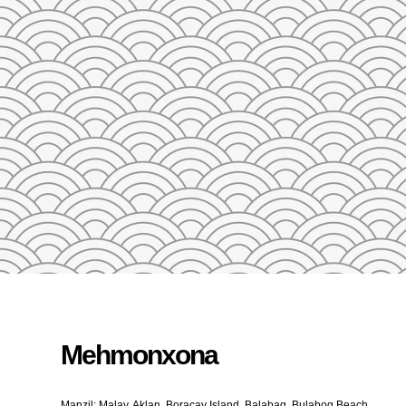
23
24
25
26
27
28
29
27
28
29
30
31
1
2
3
4
5
QAYTA O'RNATISH
Mehmonxona
Manzil: Malay, Aklan, Boracay Island, Balabag, Bulabog Beach