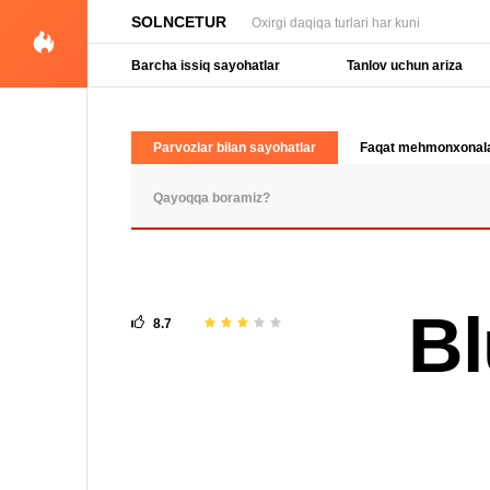
SOLNCETUR
Oxirgi daqiqa turlari har kuni
Barcha issiq sayohatlar
Tanlov uchun ariza
Parvozlar bilan sayohatlar
Faqat mehmonxonal
OMMABOP SO'ROVLAR
Bl
8.7