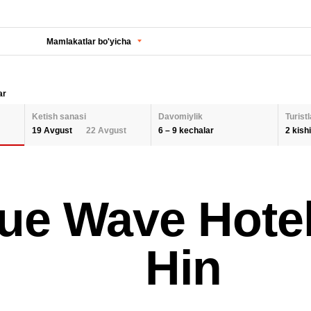
Mamlakatlar bo'yicha
ar
Ketish sanasi
Davomiylik
Turistl
6 – 9 kechalar
2 kishi
19 Avgust
22 Avgust
KECHALAR SONI
KETISH SANASI
Orqaga
ODA
ue Wave Hote
2 K
AUGUST 2026
Barcha hududlarni tanlash
SEPTEMBER 202
6
9
26
27
28
29
30
31
1
30
31
1
BOL
Hin
QAYTA O'RNATISH
2
3
4
5
6
7
8
6
7
8
9
10
11
12
13
14
15
13
14
15
QAY
16
17
18
19
20
21
22
20
21
22