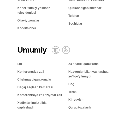
Xona xizmati
Tutun detektori / sensori
Kabel / sun'iy yo'ldosh
Qulflanadigan shkaflar
televideniesi
Telefon
Oilaviy xonalar
Sochiqlar
Konditsioner
Umumiy
Lift
24 soatlik qabulxona
Konferentsiya zali
Hayvonlar bilan yashashga
yo'l qo'yilmaydi
Chekmaydigan xonalar
Bog
Bagaj saqlash kamerasi
Teras
Konferentsiya zali / ziyofat zali
Kir yuvish
Xodimlar ingliz tilida
gaplashadi
Quruq tozalash