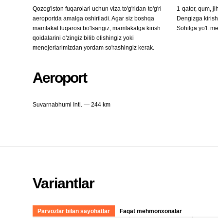
Qozog'iston fuqarolari uchun viza to'g'ridan-to'g'ri
1-qator, qum, j
aeroportda amalga oshiriladi. Agar siz boshqa
Dengizga kiris
mamlakat fuqarosi bo'lsangiz, mamlakatga kirish
Sohilga yo'l: m
qoidalarini o'zingiz bilib olishingiz yoki
menejerlarimizdan yordam so'rashingiz kerak.
Aeroport
Suvarnabhumi Intl. — 244 km
Variantlar
Parvozlar bilan sayohatlar
Faqat mehmonxonalar