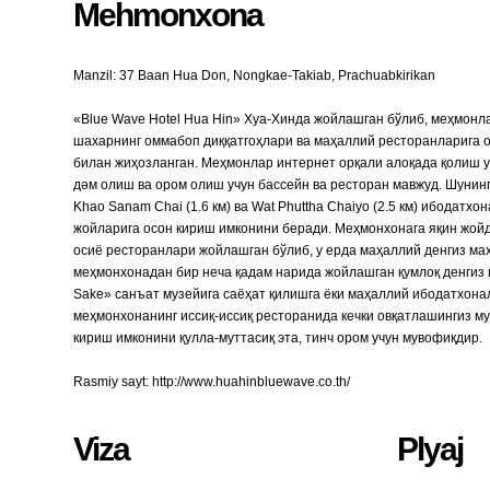
Mehmonxona
Manzil: 37 Baan Hua Don, Nongkae-Takiab, Prachuabkirikan
«Blue Wave Hotel Hua Hin» Хуа-Хинда жойлашган бўлиб, меҳмонл
шахарнинг оммабоп диққатгоҳлари ва маҳаллий ресторанларига о
билан жиҳозланган. Меҳмонлар интернет орқали алоқада қолиш 
дәм олиш ва ором олиш учун бассейн ва ресторан мавжуд. Шунинг
Khao Sanam Chai (1.6 км) ва Wat Phuttha Chaiyo (2.5 км) ибодат
жойларига осон кириш имконини беради. Меҳмонхонага яқин жойда
осиё ресторанлари жойлашган бўлиб, у ерда маҳаллий денгиз маҳ
меҳмонхонадан бир неча қадам нарида жойлашган қумлоқ денгиз п
Sake» санъат музейига саёҳат қилишга ёки маҳаллий ибодатхонал
меҳмонхонанинг иссиқ-иссиқ ресторанида кечки овқатлашингиз му
кириш имконини қулла-муттасиқ эта, тинч ором учун мувофиқдир.
Rasmiy sayt: http://www.huahinbluewave.co.th/
Viza
Plyaj