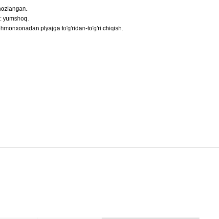
ihozlangan.
h: yumshoq.
ehmonxonadan plyajga to'g'ridan-to'g'ri chiqish.