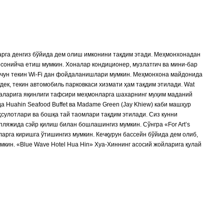
арга денгиз бўйида дем олиш имконини тақдим этади. Меҳмонхонадан
сонийча етиш мумкин. Хоналар кондиционер, музлатгич ва мини-бар
учун текин Wi-Fi дан фойдаланишлари мумкин. Меҳмонхона майдонида
дек, текин автомобиль парковкаси хизмати ҳам тақдим этилади. Wat
хоналарига яқинлиги тафсири меҳмонларга шахарнинг муҳим маданий
 Huahin Seafood Buffet ва Madame Green (Jay Khiew) каби машҳур
сулотлари ва бошқа тай таомлари тақдим этилади. Сиз кунни
ляжида сэйр қилиш билан бошлашингиз мумкин. Сўнгра «For Art’s
арга киришга ўтишингиз мумкин. Кечқурун бассейн бўйида дем олиб,
мкин. «Blue Wave Hotel Hua Hin» Хуа-Хиннинг асосий жойларига қулай