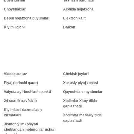
Dush idishni
Yashash burchagi
Choyshablar
Alohida hojatxona
Bepul hojatxona buyumlari
Elektron kalit
Kiyim ilgichi
Balkon
Videokuzatuv
Chekish joylari
Plyaj (birinchi qator)
Xususiy plyaj zonasi
Valyuta ayirboshlash punkti
Quyoshdan soyabonlar
24 soatlik xavfsizlik
Xodimlar Xitoy tilida
gaplashadi
Kiyimlarni dazmollash
xizmatlari
Xodimlar mahalliy tilda
gaplashadi
Jismoniy imkoniyati
cheklangan mehmonlar uchun