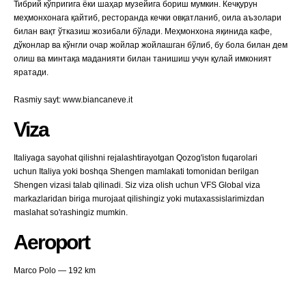
Тибрий кўпригига ёки шаҳар музейига бориш мумкин. Кечқурун
меҳмонхонага қайтиб, ресторанда кечки овқатланиб, оила аъзолари
билан вақт ўтказиш жозибали бўлади. Меҳмонхона яқинида кафе,
дўконлар ва кўнгли очар жойлар жойлашган бўлиб, бу бола билан дем
олиш ва минтақа маданияти билан танишиш учун қулай имконият
яратади.
Rasmiy sayt: www.biancaneve.it
Viza
Italiyaga sayohat qilishni rejalashtirayotgan Qozog'iston fuqarolari
uchun Italiya yoki boshqa Shengen mamlakati tomonidan berilgan
Shengen vizasi talab qilinadi. Siz viza olish uchun VFS Global viza
markazlaridan biriga murojaat qilishingiz yoki mutaxassislarimizdan
maslahat so'rashingiz mumkin.
Aeroport
Marco Polo — 192 km