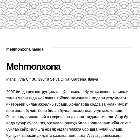
mehmonxona haqida
Mehmonxona
Manzil: Via Cir 36, 39048 Selva Di val Gardena, Italiya
2007 йилда реконструкциядан сўнг очилган бу меҳмонхона танишли
туман марказида жойлашган бўлиб, замонавий модерн услубидаги
интерьери билан ажралиб туради. Хоналарда содда ва қулай муҳит
яратилган бўлиб, бола билан бўлган меҳмонлар учун мос келади.
Ресторанда маҳаллий ва европа овқатлари тақдим этилади. Агар бу
ерда турар бўлсангиз, эрталаб нонусҳа билан бошланади, сўнг соҳил
бўйлаб сайр қилишга ёки яқиндаги пляжга боришга қулай бўлади.
Кундузи тарихий диққатга сазовор жойларга: Август дарвозасига,