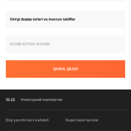
Oxirgi daqiqa turlari va maxsus takliflar
UCHIB KETISH SHAHRI
QABUL QILISH
31.12
Новогодний корпоратив
Eng yaxshi narx kafolati
Faqat halol narxlar