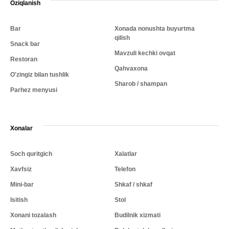
Oziqlanish
Bar
Xonada nonushta buyurtma
qilish
Snack bar
Mavzuli kechki ovqat
Restoran
Qahvaxona
O'zingiz bilan tushlik
Sharob / shampan
Parhez menyusi
Xonalar
Soch quritgich
Xalatlar
Xavfsiz
Telefon
Mini-bar
Shkaf / shkaf
Isitish
Stol
Xonani tozalash
Budilnik xizmati