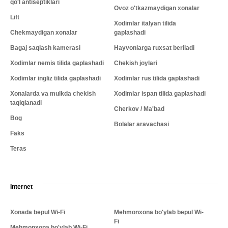
qo'l antiseptiklari
Ovoz o'tkazmaydigan xonalar
Lift
Xodimlar italyan tilida
Chekmaydigan xonalar
gaplashadi
Bagaj saqlash kamerasi
Hayvonlarga ruxsat beriladi
Xodimlar nemis tilida gaplashadi
Chekish joylari
Xodimlar ingliz tilida gaplashadi
Xodimlar rus tilida gaplashadi
Xonalarda va mulkda chekish
Xodimlar ispan tilida gaplashadi
taqiqlanadi
Cherkov / Ma'bad
Bog
Bolalar aravachasi
Faks
Teras
Internet
Xonada bepul Wi-Fi
Mehmonxona bo'ylab bepul Wi-
Fi
Mehmonxona bo'ylab Wi-Fi