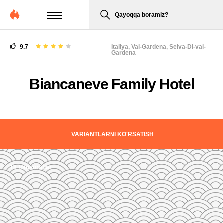
Qayoqqa boramiz?
9.7
Italiya,
Val-Gardena, Selva-Di-val-
Gardena
Biancaneve Family Hotel
VARIANTLARNI KO'RSATISH
18 fotosuratlar