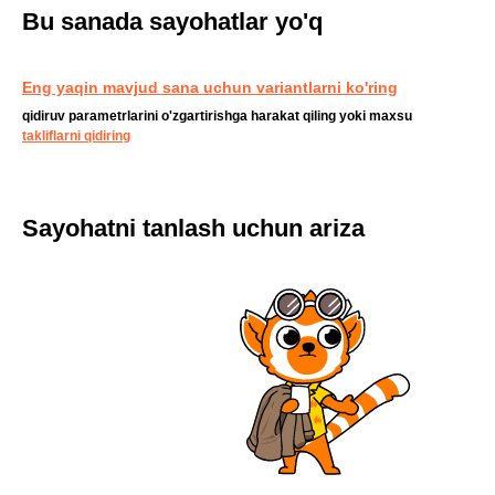
Bu sanada sayohatlar yo'q
Eng yaqin mavjud sana uchun variantlarni ko'ring
qidiruv parametrlarini o'zgartirishga harakat qiling yoki maxsu
takliflarni qidiring
Sayohatni tanlash uchun ariza