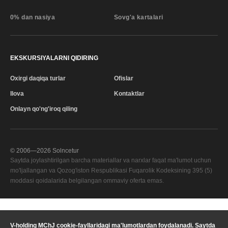
0% dan nasiya
Sovg'a kartalari
EKSKURSIYALARNI QIDIRING
Oxirgi daqiqa turlar
Ofislar
Ilova
Kontaktlar
Onlayn qo'ng'iroq qiling
© 2006—
2026
Solncetur
Saytda joylashtirilgan barcha materiallar va narxlar faqat ma'lumot uchun
mo'ljallangan va Qozog'iston Respublikasi Fuqarolik Kodeksining 395 (5)
moddasi qoidalarida belgilangan ommaviy oferta emas.
Sifat xizmati
—
V-holding MChJ cookie-fayllaridagi ma'lumotlardan foydalanadi. Saytda
Sizning mintaqangiz