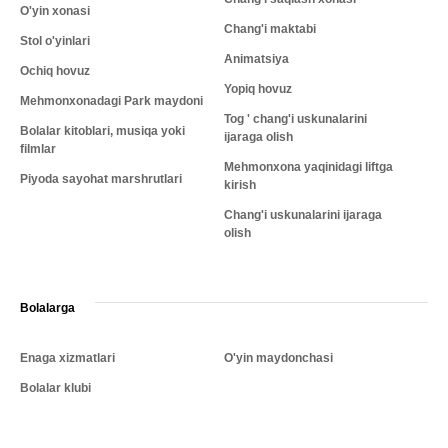
O'yin xonasi
Chang'i maktabi
Stol o'yinlari
Animatsiya
Ochiq hovuz
Yopiq hovuz
Mehmonxonadagi Park maydoni
Tog ' chang'i uskunalarini
Bolalar kitoblari, musiqa yoki
ijaraga olish
filmlar
Mehmonxona yaqinidagi liftga
Piyoda sayohat marshrutlari
kirish
Chang'i uskunalarini ijaraga
olish
Bolalarga
Enaga xizmatlari
O'yin maydonchasi
Bolalar klubi