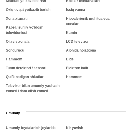
Matbuot yetkazib berish
Bolalar telekanallari
Oziq-ovqat yetkazib berish
Issiq vanna
Xona xizmati
Hipoalerjenik muhitga ega
xonalar
Kabel / sun'iy yo'ldosh
televideniesi
Kamin
Oilaviy xonalar
LCD televizor
Söndürücü
Alohida hojatxona
Hammom
Bide
Tutun detektori / sensori
Elektron kalit
Qulflanadigan shkaflar
Hammom
Televizor bilan umumiy yashash
xonasi / dam olish xonasi
Umumiy
Umumiy foydalanish joylarida
Kir yuvish