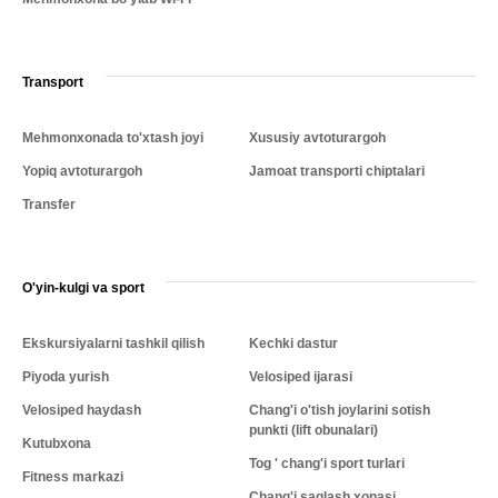
Transport
Mehmonxonada to'xtash joyi
Xususiy avtoturargoh
Yopiq avtoturargoh
Jamoat transporti chiptalari
Transfer
O'yin-kulgi va sport
Ekskursiyalarni tashkil qilish
Kechki dastur
Piyoda yurish
Velosiped ijarasi
Velosiped haydash
Chang'i o'tish joylarini sotish
punkti (lift obunalari)
Kutubxona
Tog ' chang'i sport turlari
Fitness markazi
Chang'i saqlash xonasi