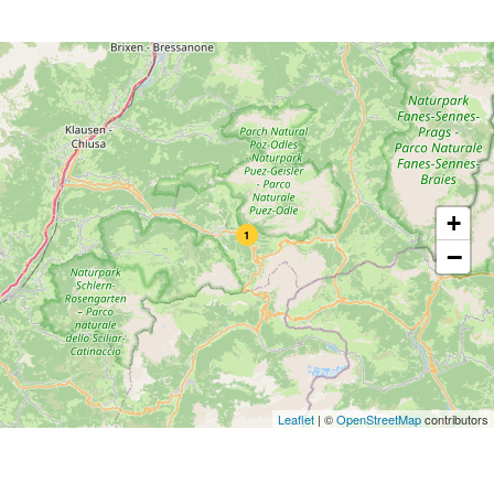
+
1
−
Leaflet
|
©
OpenStreetMap
contributors