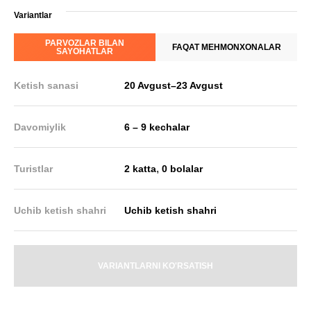
Variantlar
PARVOZLAR BILAN
FAQAT MEHMONXONALAR
SAYOHATLAR
Ketish sanasi
20 Avgust
–
23 Avgust
Davomiylik
6 – 9 kechalar
,
Turistlar
2 katta
0 bolalar
Uchib ketish shahri
Uchib ketish shahri
VARIANTLARNI KO'RSATISH