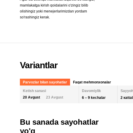
mamlakatga kirish qoidalarini o'zingiz bilib
olishingiz yoki menejerlarimizdan yordam
so'rashingiz kerak.
Variantlar
Parvozlar bilan sayohatlar
Faqat mehmonxonalar
Ketish sanasi
Davomiylik
Sayyoh
20 Avgust
23 Avgust
6 – 9 kechalar
2 кatta
KECHALAR SONI
KETISH SANASI
ODAM
Bu sanada sayohatlar
2 KA
AUGUST 2026
SEPTEMBER
yo'q