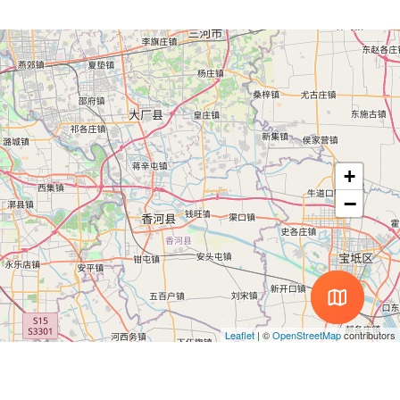
+
−
Leaflet
|
©
OpenStreetMap
contributors