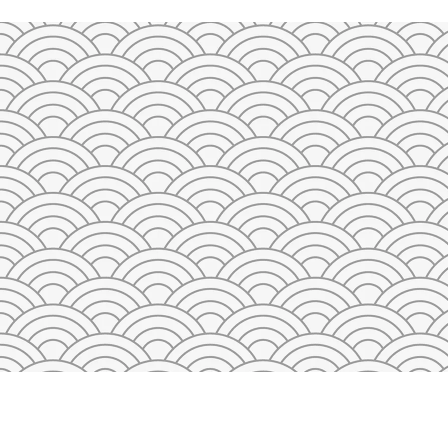
23
24
25
26
27
28
29
27
28
29
30
31
1
2
3
4
5
QAYTA O'RNATISH