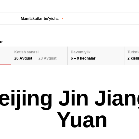
Mamlakatlar bo'yicha
ar
Ketish sanasi
Davomiylik
Turistl
6 – 9 kechalar
2 kishi
20 Avgust
23 Avgust
KECHALAR SONI
KETISH SANASI
Orqaga
ODA
eijing Jin Jia
2 K
AUGUST 2026
Barcha hududlarni tanlash
SEPTEMBER 202
6
9
26
27
28
29
30
31
1
30
31
1
BOL
Yuan
QAYTA O'RNATISH
2
3
4
5
6
7
8
6
7
8
9
10
11
12
13
14
15
13
14
15
QAY
16
17
18
19
20
21
22
20
21
22