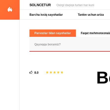
SOLNCETUR
Oxirgi daqiqa turlari har kuni
Barcha issiq sayohatlar
Tanlov uchun ariza
Parvozlar bilan sayohatlar
Faqat mehmonxonal
OMMABOP SO'ROVLAR
B
8.0