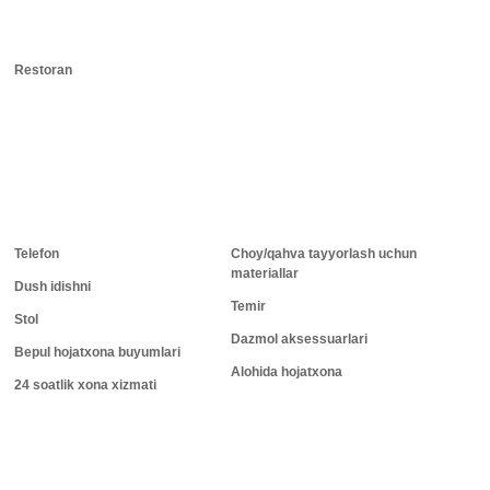
Restoran
Telefon
Choy/qahva tayyorlash uchun
materiallar
Dush idishni
Temir
Stol
Dazmol aksessuarlari
Bepul hojatxona buyumlari
Alohida hojatxona
24 soatlik xona xizmati