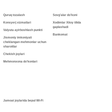
Quruq tozalash
Sovg'alar do'koni
Konsyerj xizmatlari
Xodimlar Xitoy tilida
gaplashadi
Valyuta ayirboshlash punkti
Bankomat
Jismoniy imkoniyati
cheklangan mehmonlar uchun
sharoitlar
Chekish joylari
Mehmonxona do'konlari
Jamoat joylarida bepul Wi-Fi