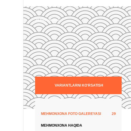
29 fotosuratlar
VARIANTLARNI KO'RSATISH
MEHMONXONA FOTO GALEREYASI
29
MEHMONXONA HAQIDA