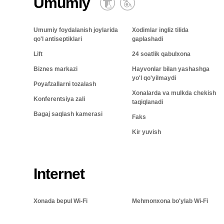
Umumiy
Umumiy foydalanish joylarida
Xodimlar ingliz tilida
qo'l antiseptiklari
gaplashadi
Lift
24 soatlik qabulxona
Biznes markazi
Hayvonlar bilan yashashga
yo'l qo'yilmaydi
Poyafzallarni tozalash
Xonalarda va mulkda chekish
Konferentsiya zali
taqiqlanadi
Bagaj saqlash kamerasi
Faks
Kir yuvish
Internet
Xonada bepul Wi-Fi
Mehmonxona bo'ylab Wi-Fi