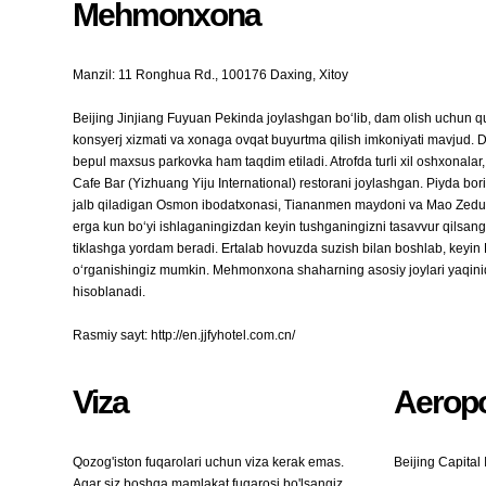
Mehmonxona
Manzil: 11 Ronghua Rd., 100176 Daxing, Xitoy
Beijing Jinjiang Fuyuan Pekinda joylashgan bo‘lib, dam olish uchun qu
konsyerj xizmati va xonaga ovqat buyurtma qilish imkoniyati mavjud.
bepul maxsus parkovka ham taqdim etiladi. Atrofda turli xil oshxonalar
Cafe Bar (Yizhuang Yiju International) restorani joylashgan. Piyda bo
jalb qiladigan Osmon ibodatxonasi, Tiananmen maydoni va Mao Zedung
erga kun bo‘yi ishlaganingizdan keyin tushganingizni tasavvur qilsang
tiklashga yordam beradi. Ertalab hovuzda suzish bilan boshlab, keyin 
o‘rganishingiz mumkin. Mehmonxona shaharning asosiy joylari yaqinida 
hisoblanadi.
Rasmiy sayt: http://en.jjfyhotel.com.cn/
Viza
Aeropo
Qozog'iston fuqarolari uchun viza kerak emas.
Beijing Capital 
Agar siz boshqa mamlakat fuqarosi bo'lsangiz,