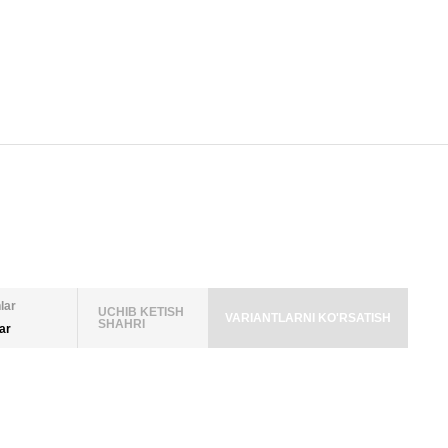
lar
UCHIB KETISH
VARIANTLARNI KO'RSATISH
SHAHRI
lar
LAR SONI
TTALAR
 2026