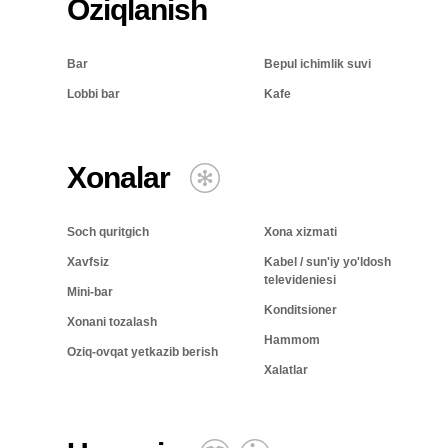
Oziqlanish
Bar
Bepul ichimlik suvi
Lobbi bar
Kafe
Xonalar
Soch quritgich
Xona xizmati
Xavfsiz
Kabel / sun'iy yo'ldosh
televideniesi
Mini-bar
Konditsioner
Xonani tozalash
Hammom
Oziq-ovqat yetkazib berish
Xalatlar