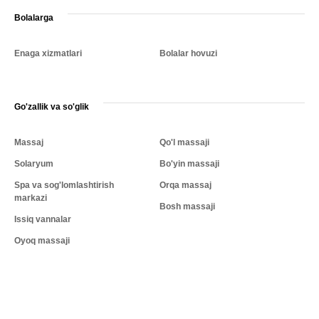
Bolalarga
Enaga xizmatlari
Bolalar hovuzi
Go'zallik va so'glik
Massaj
Qo'l massaji
Solaryum
Bo'yin massaji
Spa va sog'lomlashtirish
Orqa massaj
markazi
Bosh massaji
Issiq vannalar
Oyoq massaji