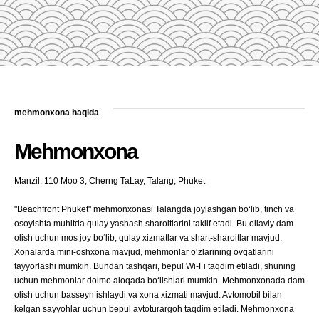
mehmonxona haqida
Mehmonxona
Manzil: 110 Moo 3, Cherng TaLay, Talang, Phuket
"Beachfront Phuket" mehmonxonasi Talangda joylashgan boʻlib, tinch va
osoyishta muhitda qulay yashash sharoitlarini taklif etadi. Bu oilaviy dam
olish uchun mos joy boʻlib, qulay xizmatlar va shart-sharoitlar mavjud.
Xonalarda mini-oshxona mavjud, mehmonlar oʻzlarining ovqatlarini
tayyorlashi mumkin. Bundan tashqari, bepul Wi-Fi taqdim etiladi, shuning
uchun mehmonlar doimo aloqada boʻlishlari mumkin. Mehmonxonada dam
olish uchun basseyn ishlaydi va xona xizmati mavjud. Avtomobil bilan
kelgan sayyohlar uchun bepul avtoturargoh taqdim etiladi. Mehmonxona