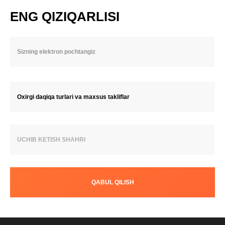
ENG QIZIQARLISI
Oxirgi daqiqa turlari va maxsus takliflar
UCHIB KETISH SHAHRI
QABUL QILISH