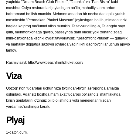
yaqinida "Dream Beach Club Phuket", "Tatonka" va "Pan Bistro" kabi
mashhur Osiyo restoranlari joylashgan boʻlib, mahalliy taomlardan
bahramand boʻlish mumkin. Mehmonxonadan bir necha daqiqalik yurish
masofasida "Peranakan Phuket Museum" joylashgan boʻlib, mintaqa tarixi
haqida koʻproq maʼlumot olish mumkin. Tasavvur qiling-a, Talangda sayr
qilib, mehmonxonaga qaytib, basseynda dam olasiz yoki xonangizdagi
mini-oshxonada kechki ovqat tayyorlaysiz. "Beachfront Phuket" — qulaylik
va mahalliy diqqatga sazovor joylarga yaqinlikni qadrlovchilar uchun ajoyib
tanlov.
Rasmiy sayt: http://www.beachfrontphuket.com/
Viza
Qozog'iston fuqarolari uchun viza to'g'ridan-to'g'ri aeroportda amalga
oshiriladi. Agar siz boshqa mamlakat fuqarosi bo'lsangiz, mamlakatga
kirish qoidalarini o'zingiz bilib olishingiz yoki menejerlarimizdan
yordam so'rashingiz kerak.
Plyaj
1-qator, qum.