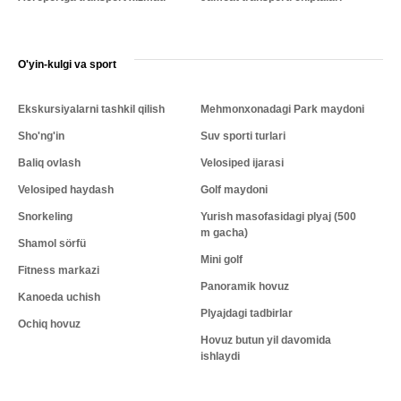
O'yin-kulgi va sport
Ekskursiyalarni tashkil qilish
Mehmonxonadagi Park maydoni
Sho'ng'in
Suv sporti turlari
Baliq ovlash
Velosiped ijarasi
Velosiped haydash
Golf maydoni
Snorkeling
Yurish masofasidagi plyaj (500
m gacha)
Shamol sörfü
Mini golf
Fitness markazi
Panoramik hovuz
Kanoeda uchish
Plyajdagi tadbirlar
Ochiq hovuz
Hovuz butun yil davomida
ishlaydi