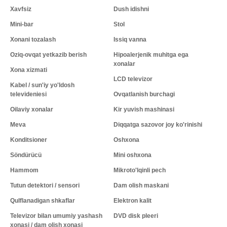
Xavfsiz
Dush idishni
Mini-bar
Stol
Xonani tozalash
Issiq vanna
Oziq-ovqat yetkazib berish
Hipoalerjenik muhitga ega
xonalar
Xona xizmati
LCD televizor
Kabel / sun'iy yo'ldosh
televideniesi
Ovqatlanish burchagi
Oilaviy xonalar
Kir yuvish mashinasi
Meva
Diqqatga sazovor joy ko'rinishi
Konditsioner
Oshxona
Söndürücü
Mini oshxona
Hammom
Mikroto'lqinli pech
Tutun detektori / sensori
Dam olish maskani
Qulflanadigan shkaflar
Elektron kalit
Televizor bilan umumiy yashash
DVD disk pleeri
xonasi / dam olish xonasi