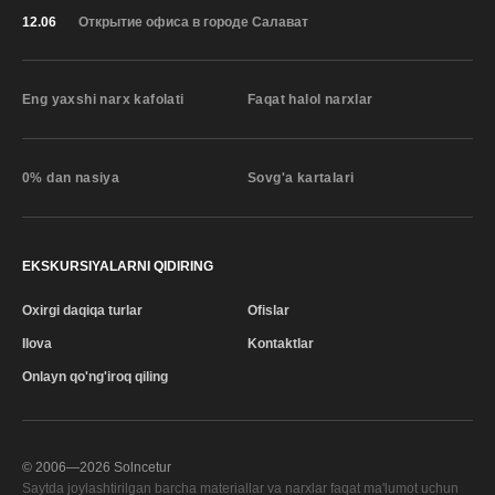
12.06
Открытие офиса в городе Салават
Eng yaxshi narx kafolati
Faqat halol narxlar
0% dan nasiya
Sovg'a kartalari
EKSKURSIYALARNI QIDIRING
Oxirgi daqiqa turlar
Ofislar
Ilova
Kontaktlar
Onlayn qo'ng'iroq qiling
© 2006—
2026
Solncetur
Saytda joylashtirilgan barcha materiallar va narxlar faqat ma'lumot uchun