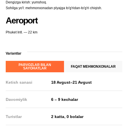
Dengizga kirish: yumshoq.
Sohilga yo'l: mehmonxonadan plyajga to'g'ridan-to'g'ri chiqish.
Aeroport
Phuket Intl. — 22 km
Variantlar
PARVOZLAR BILAN
FAQAT MEHMONXONALAR
SAYOHATLAR
Ketish sanasi
18 Avgust
–
21 Avgust
Davomiylik
6 – 9 kechalar
,
Turistlar
2 katta
0 bolalar