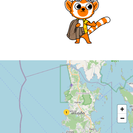
+
1
−