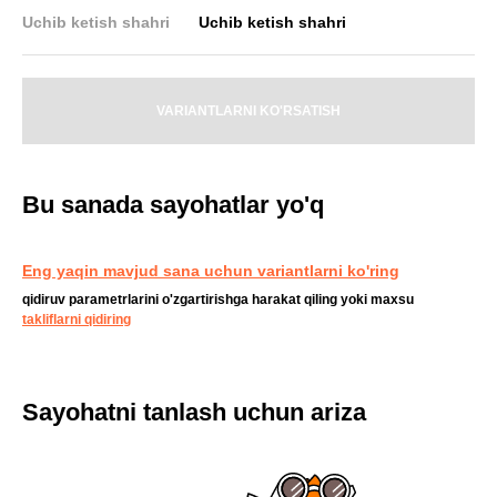
Uchib ketish shahri
Uchib ketish shahri
VARIANTLARNI KO'RSATISH
Bu sanada sayohatlar yo'q
Eng yaqin mavjud sana uchun variantlarni ko'ring
qidiruv parametrlarini o'zgartirishga harakat qiling yoki maxsu
takliflarni qidiring
Sayohatni tanlash uchun ariza