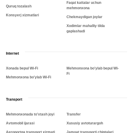
Faqat kattalar uchun
Quruq tozalash
mehmonxona
Konsyerj xizmatlari
Chekmaydigan joylar
Xodimlar mahalliy tilda
gaplashadi
Internet
Xonada bepul Wi-Fi
Mehmonxona bo'ylab bepul Wi-
Fi
Mehmonxona bo'ylab Wi-Fi
Transport
Mehmonxonada to'xtash joyi
Transfer
Avtomobil ijarasi
Xususiy avtoturargoh
Aeroportga transport xizmati
Jamoat transporti chiptalari