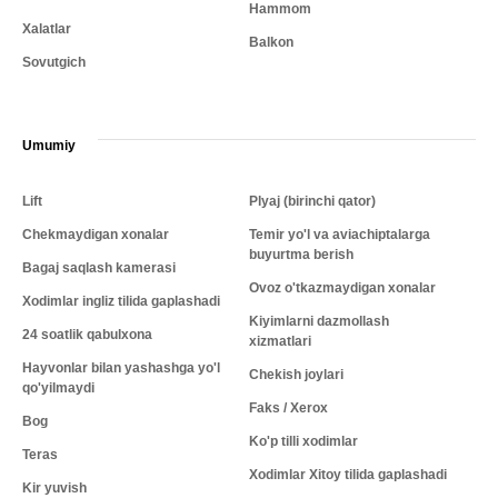
Hammom
Xalatlar
Balkon
Sovutgich
Umumiy
Lift
Plyaj (birinchi qator)
Chekmaydigan xonalar
Temir yo'l va aviachiptalarga
buyurtma berish
Bagaj saqlash kamerasi
Ovoz o'tkazmaydigan xonalar
Xodimlar ingliz tilida gaplashadi
Kiyimlarni dazmollash
24 soatlik qabulxona
xizmatlari
Hayvonlar bilan yashashga yo'l
Chekish joylari
qo'yilmaydi
Faks / Xerox
Bog
Ko'p tilli xodimlar
Teras
Xodimlar Xitoy tilida gaplashadi
Kir yuvish