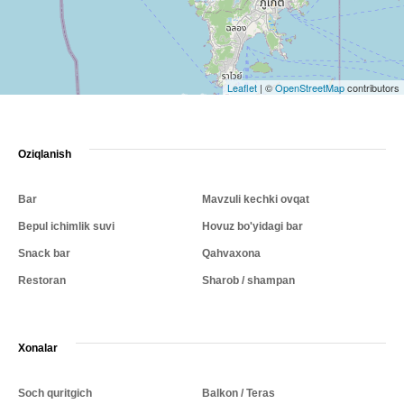
Leaflet
|
©
OpenStreetMap
contributors
Oziqlanish
Bar
Mavzuli kechki ovqat
Bepul ichimlik suvi
Hovuz bo'yidagi bar
Snack bar
Qahvaxona
Restoran
Sharob / shampan
Xonalar
Soch quritgich
Balkon / Teras