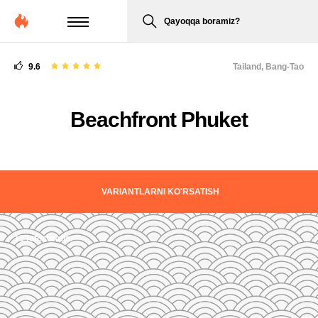
Qayoqqa boramiz?
9.6
Tailand,
Bang-Tao
Beachfront Phuket
VARIANTLARNI KO'RSATISH
13 fotosuratlar