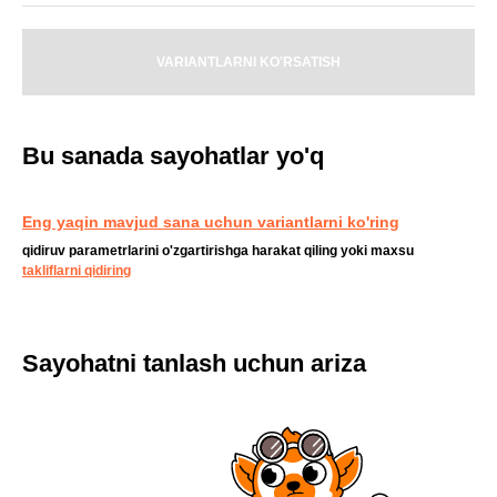
VARIANTLARNI KO'RSATISH
Bu sanada sayohatlar yo'q
Eng yaqin mavjud sana uchun variantlarni ko'ring
qidiruv parametrlarini o'zgartirishga harakat qiling yoki maxsu
takliflarni qidiring
Sayohatni tanlash uchun ariza