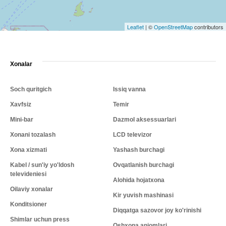
Leaflet
|
©
OpenStreetMap
contributors
Xonalar
Soch quritgich
Issiq vanna
Xavfsiz
Temir
Mini-bar
Dazmol aksessuarlari
Xonani tozalash
LCD televizor
Xona xizmati
Yashash burchagi
Kabel / sun'iy yo'ldosh
Ovqatlanish burchagi
televideniesi
Alohida hojatxona
Oilaviy xonalar
Kir yuvish mashinasi
Konditsioner
Diqqatga sazovor joy ko'rinishi
Shimlar uchun press
Oshxona anjomlari