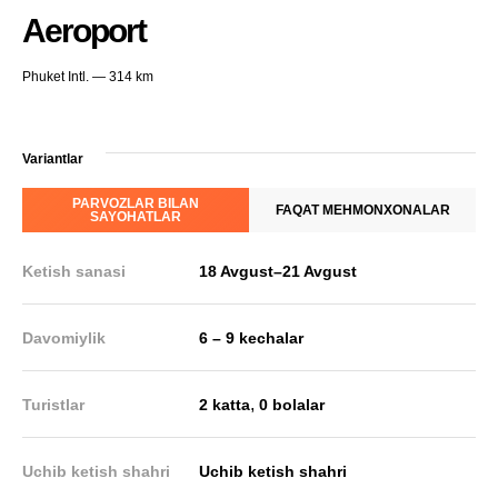
Aeroport
Phuket Intl. — 314 km
Variantlar
PARVOZLAR BILAN
FAQAT MEHMONXONALAR
SAYOHATLAR
Ketish sanasi
18 Avgust
–
21 Avgust
Davomiylik
6 – 9 kechalar
,
Turistlar
2 katta
0 bolalar
Uchib ketish shahri
Uchib ketish shahri