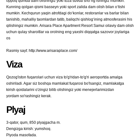
oppoq qumda dam olishingiz yoki toza suvda shoʻngʻishingiz mumkin.
Kunning qolgan qismi basseyn yoki sport zalida dam olish bilan oʻtishi
mumkin. Kechqurun yaqin atrofdagi doʻkonlar, restoranlar va barlar bilan
tanishib, mahalliy taomlardan tatib, baliqchi qishlogʻining atmosferasini his
qilishingiz mumkin. Arisara Place Apartment Resort Samui oilaviy dam olish
uchun qulay sharoitlar va orolning eng yaxshi diqqatga sazovor joylariga
os
Rasmiy sayt: http://www.arisaraplace.com/
Viza
Qozog'iston fuqarolari uchun viza to'g'ridan-to'g'ri aeroportda amalga
oshiriladi. Agar siz boshqa mamlakat fuqarosi bo'lsangiz, mamlakatga
kirish qoidalarini o'zingiz bilib olishingiz yoki menejerlarimizdan
yordam so'rashingiz kerak.
Plyaj
3-qator, qum, 850 plyajgacha m.
Dengizga kirish: yumshoq.
Piyoda masofada.