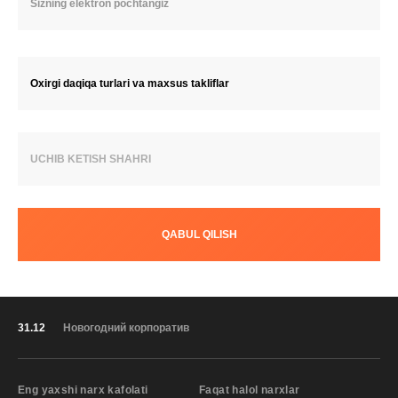
Oxirgi daqiqa turlari va maxsus takliflar
UCHIB KETISH SHAHRI
QABUL QILISH
31.12
Новогодний корпоратив
Eng yaxshi narx kafolati
Faqat halol narxlar