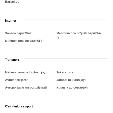
Barbekyu
Internet
Xonada bepul Wi-Fi
Mehmonxona bo'ylab bepul Wi-
Fi
Mehmonxona bo'ylab Wi-Fi
Transport
Mehmonxonada to'xtash joyi
Taksi xizmati
Avtomobil ijarasi
Jamoat to'xtash joyi
Aeroportga transport xizmati
Xususiy avtoturargoh
O'yin-kulgi va sport