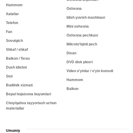
Hammom
Oshxona
Xalatlar
Idish yuvish mashinasi
Telefon
Mini oshxona
Fan
Oshxona pechkasi
Sovutgich
Mikroto'lqinli pech
Shkaf / shkaf
Divan
Balkon / Teras
DVD disk pleeri
Dush idishni
Video o'yinlar / o'yin konsoli
Stol
Hammom
Budilnik xizmati
Balkon
Bepul hojatxona buyumlari
Choy/qahva tayyorlash uchun
materiallar
Umumiy