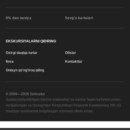
0% dan nasiya
Sovg'a kartalari
EKSKURSIYALARNI QIDIRING
Oxirgi daqiqa turlar
Ofislar
Ilova
Kontaktlar
Onlayn qo'ng'iroq qiling
© 2006—
2026
Solncetur
Saytda joylashtirilgan barcha materiallar va narxlar faqat ma'lumot uchun
mo'ljallangan va Qozog'iston Respublikasi Fuqarolik Kodeksining 395 (5)
moddasi qoidalarida belgilangan ommaviy oferta emas.