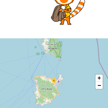
+
1
−