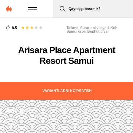
Qayoqqa boramiz?
8.5
Tailand,
Surattani viloyati, Koh
Samui oroli, Bophut plyaji
Arisara Place Apartment
Resort Samui
VARIANTLARNI KO'RSATISH
22 fotosuratlar