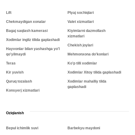
Lift
Plyaj sochiqlari
Chekmaydigan xonalar
Valet xizmatlari
Bagaj saqlash kamerasi
Kiyimlarni dazmollash
xizmatlari
Xodimlar ingliz tilida gaplashadi
Chekish joylari
Hayvonlar bilan yashashga yo'l
qo'yilmaydi
Mehmonxona do'konlari
Teras
Ko'p tilli xodimlar
Kir yuvish
Xodimlar Xitoy tilida gaplashadi
Quruq tozalash
Xodimlar mahalliy tilda
gaplashadi
Konsyerj xizmatlari
Oziqlanish
Bepul ichimlik suvi
Barbekyu maydoni