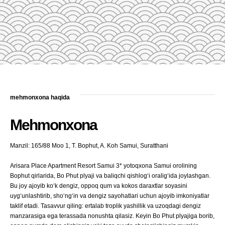
mehmonxona haqida
Mehmonxona
Manzil: 165/88 Moo 1, T. Bophut, A. Koh Samui, Suratthani
Arisara Place Apartment Resort Samui 3* yotoqxona Samui orolining
Bophut qirlarida, Bo Phut plyaji va baliqchi qishlogʻi oraligʻida joylashgan.
Bu joy ajoyib koʻk dengiz, oppoq qum va kokos daraxtlar soyasini
uygʻunlashtirib, shoʻngʻin va dengiz sayohatlari uchun ajoyib imkoniyatlar
taklif etadi. Tasavvur qiling: ertalab troplik yashillik va uzoqdagi dengiz
manzarasiga ega terassada nonushta qilasiz. Keyin Bo Phut plyajiga borib,