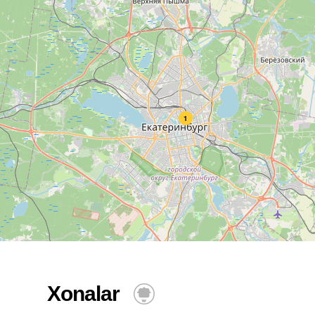
1
Xonalar