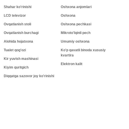
Shahar ko'rinishi
Oshxona anjomlari
LCD televizor
Oshxona
Ovqatlanish stoli
Oshxona pechkasi
Ovqatlanish burchagi
Mikroto'lqinli pech
Alohida hojatxona
Umumiy oshxona
Tualet qog'ozi
Ko'p qavatli binoda xususiy
kvartira
Kir yuvish mashinasi
Elektron kalit
Kiyim quritgich
Diqqatga sazovor joy ko'rinishi