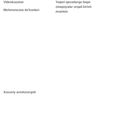
Videokuzatuv
Yuqori qavatlarga faqat
zinapoyalar orqali kirish
Mehmonxona do'konlari
mumkin
Xususiy avtoturargoh