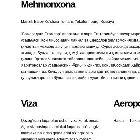
Mehmonxona
Manzil: Bajov Ko'chasi Tumani, Yekaterinburg, Rossiya
"Бажовадаги Етажлар" апартаментлари Екатеринбург шахар марка
усадьбаси, Қон Либосидаги Ҳайкал ва Свердлов филармониясига 
қилаётган меҳмонлар учун парковка мавжуд. Сўров асосида шаҳ
этилади. Бундан ташқари, ҳам ўтлагариш хизмати ҳам тақдим эти
қилинг. Эрталаб нонушта тайёрлагандан кейин, сейрга чиқдингиз.
Харитоновлар усадьбасини кўриб чиқдингиз, Қон Либосидаги Ҳа
қатнашдингиз. Кечкурун апартаментларга қайтиб келганингизда, си
қулayликларга эга бўлган иссиқ-мaйин муҳит билан сизни қаршила
Viza
Aeropo
Qozog'iston fuqarolari uchun viza kerak emas.
Halqa — 15 km
Agar siz boshqa mamlakat fuqarosi bo'lsangiz,
mamlakatga kirish qoidalarini o'zingiz bilib
olishingiz yoki menejerlarimizdan yordam