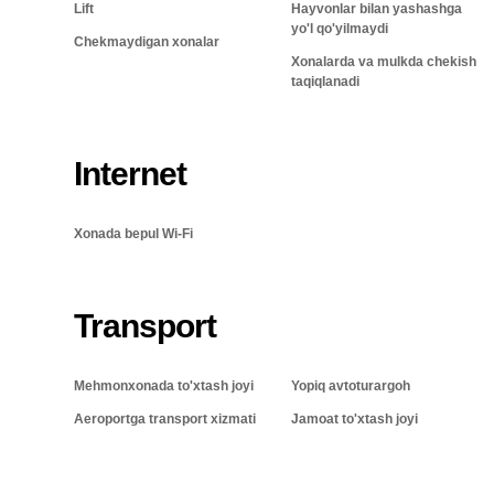
Lift
Hayvonlar bilan yashashga
yo'l qo'yilmaydi
Chekmaydigan xonalar
Xonalarda va mulkda chekish
taqiqlanadi
Internet
Xonada bepul Wi-Fi
Transport
Mehmonxonada to'xtash joyi
Yopiq avtoturargoh
Aeroportga transport xizmati
Jamoat to'xtash joyi