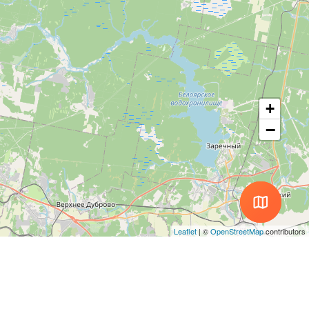
+
−
Leaflet
|
©
OpenStreetMap
contributors