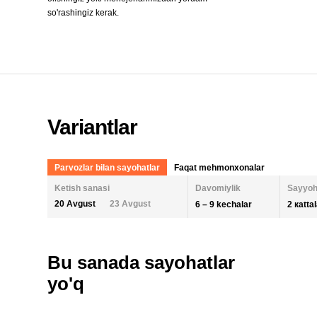
so'rashingiz kerak.
Variantlar
Parvozlar bilan sayohatlar
Faqat mehmonxonalar
Ketish sanasi
Davomiylik
Sayyoh
20 Avgust
23 Avgust
6 – 9 kechalar
2 кatta
KECHALAR SONI
KETISH SANASI
ODAM
Bu sanada sayohatlar
2 KA
AUGUST 2026
SEPTEMBER
yo'q
6
9
26
27
28
29
30
31
1
30
31
BOLA