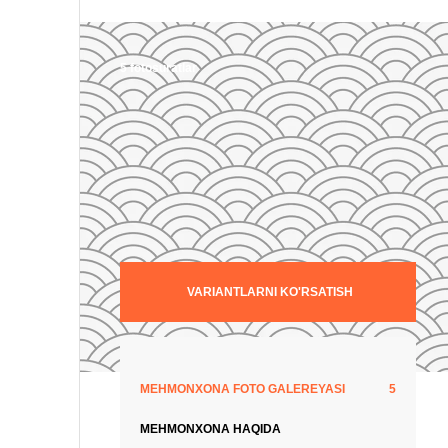
5 fotosuratlar
VARIANTLARNI KO'RSATISH
MEHMONXONA FOTO GALEREYASI
5
MEHMONXONA HAQIDA