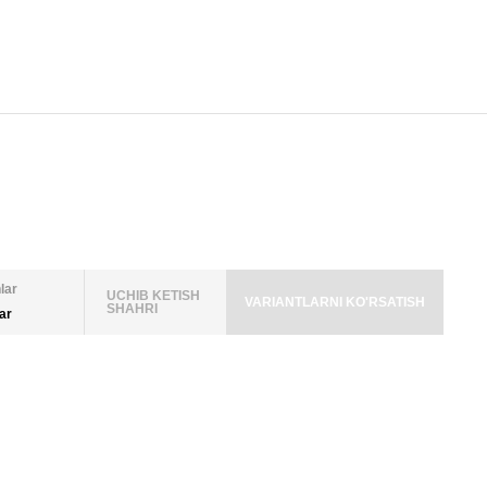
lar
UCHIB KETISH
VARIANTLARNI KO'RSATISH
SHAHRI
lar
LAR SONI
TTALAR
 2026
1
2
3
4
5
 QO'SHISH