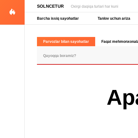
SOLNCETUR
Oxirgi daqiqa turlari har kuni
Barcha issiq sayohatlar
Tanlov uchun ariza
Parvozlar bilan sayohatlar
Faqat mehmonxonal
OMMABOP SO'ROVLAR
Ap