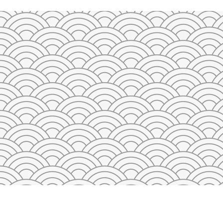
23
24
25
26
27
28
29
27
28
29
30
31
1
2
3
4
5
QAYTA O'RNATISH