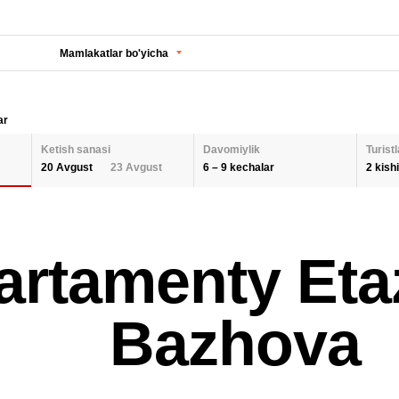
Mamlakatlar bo'yicha
ar
Ketish sanasi
Davomiylik
Turistl
6 – 9 kechalar
2 kishi
20 Avgust
23 Avgust
KECHALAR SONI
KETISH SANASI
Orqaga
ODA
artamenty Eta
2 K
AUGUST 2026
Barcha hududlarni tanlash
SEPTEMBER 202
6
9
26
27
28
29
30
31
1
30
31
1
BOL
Bazhova
QAYTA O'RNATISH
2
3
4
5
6
7
8
6
7
8
9
10
11
12
13
14
15
13
14
15
QAY
16
17
18
19
20
21
22
20
21
22