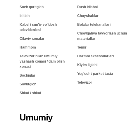
Soch quritgich
Dush idishni
Isitish
Choyshablar
Kabel / sun'iy yo'ldosh
Bolalar telekanallari
televideniesi
Choy/qahva tayyorlash uchun
Oilaviy xonalar
materiallar
Hammom
Temir
Televizor bilan umumiy
Dazmol aksessuarlari
yashash xonasi / dam olish
Kiyim ilgichi
xonasi
Yog'och / parket taxta
Sochiqlar
Televizor
Sovutgich
Shkaf / shkaf
Umumiy