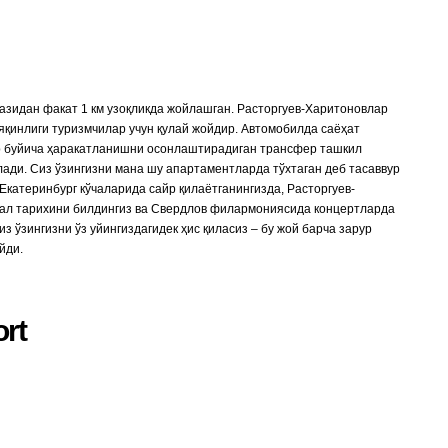
зидан факат 1 км узоқликда жойлашган. Расторгуев-Харитоновлар
яқинлиги туризмчилар учун қулай жойдир. Автомобилда саёҳат
ар буйича ҳаракатланишни осонлаштирадиган трансфер ташкил
лади. Сиз ўзингизни мана шу апартаментларда тўхтаган деб тасаввур
 Екатеринбург кўчаларида сайр қилаётганингизда, Расторгуев-
йкал тарихини билдингиз ва Свердлов филармониясида концертларда
з ўзингизни ўз уйингиздагидек ҳис қиласиз – бу жой барча зарур
йди.
rt