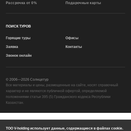
Рассрочка от 0%
Подарочные карты
ПОИСК ТУРОВ
Горящие туры
Офисы
Заявка
Контакты
Звонок онлайн
© 2006—
2026
Солнцетур
Все материалы и цены, размещенные на сайте, носят справочный
характер и не являются публичной офертой, определяемой
положениями статьи 395 (5) Гражданского кодекса Республики
Казахстан.
Служба качества
—
ТОО V-holding использует данные, содержащиеся в файлах cookie.
Ваш регион