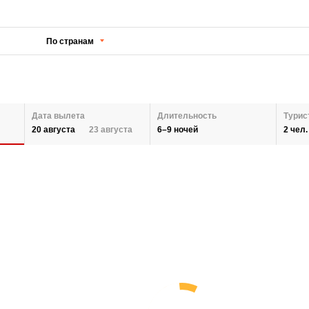
По странам
Дата вылета
Длительность
Турис
6–9 ночей
2 чел.
20 августа
23 августа
КОЛИЧЕСТВО НОЧЕЙ
ДАТЫ ВЫЛЕТА
Назад
КОЛ
2 ВЗ
АВГУСТ 2026
Выбрать все регионы
СЕНТЯБРЬ 2026
6
9
27
28
29
30
31
1
2
31
1
2
ДОБ
СБРОСИТЬ
3
4
5
6
7
8
9
7
8
9
10
11
12
13
14
15
16
14
15
16
СБР
17
18
19
20
21
22
23
21
22
23