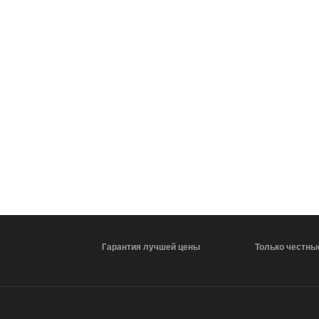
24
25
26
27
28
29
30
28
29
30
31
1
2
3
4
5
6
СБРОСИТЬ
Гарантия лучшей цены
Только честны