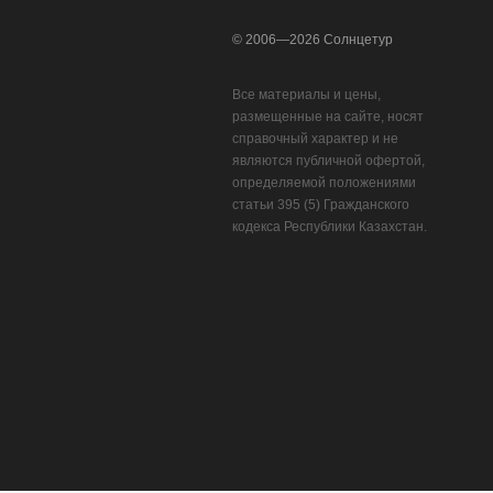
© 2006—
2026
Солнцетур
Все материалы и цены,
размещенные на сайте, носят
справочный характер и не
являются публичной офертой,
определяемой положениями
статьи 395 (5) Гражданского
кодекса Республики Казахстан.