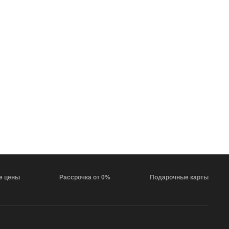
1
2
3
4
е цены
Рассрочка от 0%
Подарочные карты