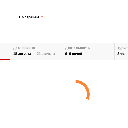
По странам
Дата вылета
Длительность
Турис
6–9 ночей
2 чел.
18 августа
21 августа
КОЛИЧЕСТВО НОЧЕЙ
ДАТЫ ВЫЛЕТА
Назад
КОЛ
2 ВЗ
АВГУСТ 2026
Выбрать все регионы
СЕНТЯБРЬ 2026
6
9
27
28
29
30
31
1
2
31
1
2
ДОБ
СБРОСИТЬ
3
4
5
6
7
8
9
7
8
9
10
11
12
13
14
15
16
14
15
16
СБР
17
18
19
20
21
22
23
21
22
23